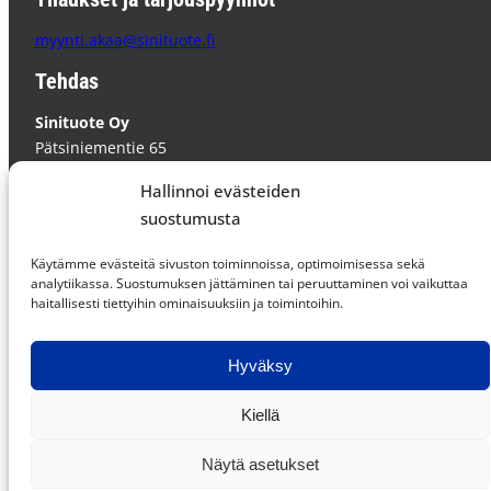
myynti.akaa@sinituote.fi
Tehdas
Sinituote Oy
Pätsiniementie 65
37800 AKAA
Hallinnoi evästeiden
PL 85 37801 AKAA
suostumusta
Supplier Code of Conduct »
Käytämme evästeitä sivuston toiminnoissa, optimoimisessa sekä
analytiikassa. Suostumuksen jättäminen tai peruuttaminen voi vaikuttaa
haitallisesti tiettyihin ominaisuuksiin ja toimintoihin.
Facebook
Instagram
LinkedIn
Hyväksy
Kiellä
Näytä asetukset