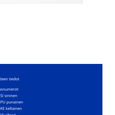
teen tiedot
usnumerot:
SI sininen
 PU punainen
KE keltainen
VI vihreä