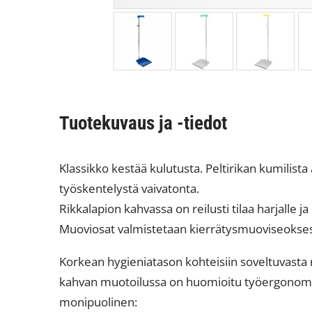
Tuotekuvaus ja -tiedot
Klassikko kestää kulutusta. Peltirikan kumilista 
työskentelystä vaivatonta.
Rikkalapion kahvassa on reilusti tilaa harjalle 
Muoviosat valmistetaan kierrätysmuoviseokses
Korkean hygieniatason kohteisiin soveltuvasta ri
kahvan muotoilussa on huomioitu työergonomia
monipuolinen: