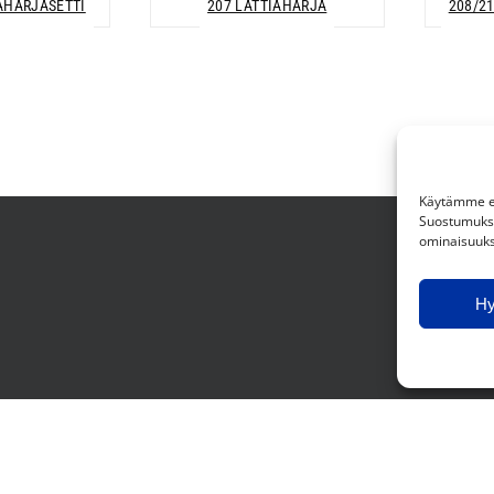
IAHARJASETTI
207 LATTIAHARJA
208/2
Käytämme ev
Suostumuksen
ominaisuuksi
H