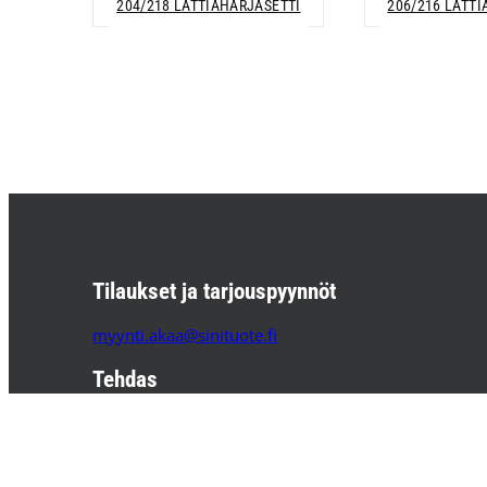
204/218 LATTIAHARJASETTI
206/216 LATT
Tilaukset ja tarjouspyynnöt
myynti.akaa@sinituote.fi
Tehdas
Sinituote Oy
Pätsiniementie 65
37800 AKAA