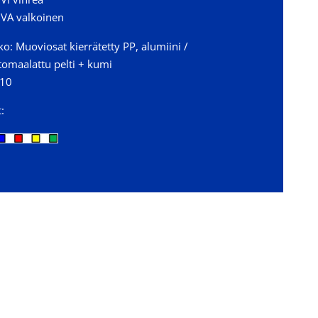
 VA valkoinen
o: Muoviosat kierrätetty PP, alumiini /
tomaalattu pelti + kumi
 10
t: