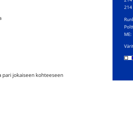
214
a
Runk
Polt
ME:
Väri
a pari jokaiseen kohteeseen