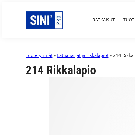
RATKAISUT
TUOT
Tuoteryhmät
»
Lattiaharjat ja rikkalapiot
» 214 Rikka
214 Rikkalapio