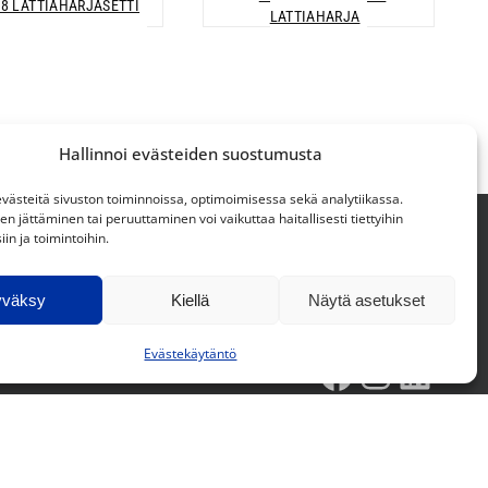
18 LATTIAHARJASETTI
LATTIAHARJA
Hallinnoi evästeiden suostumusta
ästeitä sivuston toiminnoissa, optimoimisessa sekä analytiikassa.
 jättäminen tai peruuttaminen voi vaikuttaa haitallisesti tiettyihin
in ja toimintoihin.
Supplier Code of Conduct »
yväksy
Kiellä
Näytä asetukset
Evästekäytäntö
Facebook
Instagram
LinkedIn