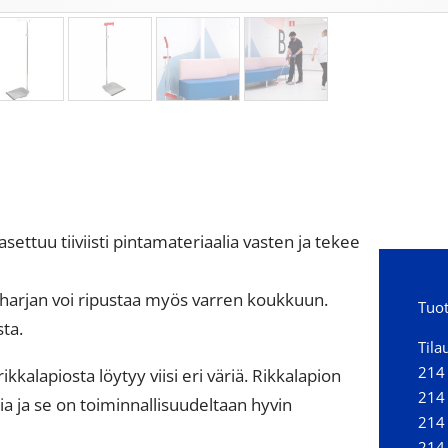
asettuu tiiviisti pintamateriaalia vasten ja tekee
ja harjan voi ripustaa myös varren koukkuun.
Tuot
ta.
Tila
214 
kkalapiosta löytyy viisi eri väriä. Rikkalapion
214
 ja se on toiminnallisuudeltaan hyvin
214 
214 