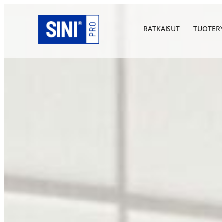
Siirry
sisältöön
RATKAISUT
TUOTER