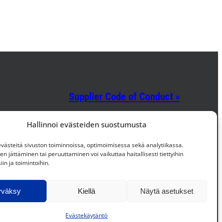
Supplier Code of Conduct »
Hallinnoi evästeiden suostumusta
Facebook
Instagram
LinkedIn
ästeitä sivuston toiminnoissa, optimoimisessa sekä analytiikassa.
 jättäminen tai peruuttaminen voi vaikuttaa haitallisesti tiettyihin
in ja toimintoihin.
yväksy
Kiellä
Näytä asetukset
Evästekäytäntö