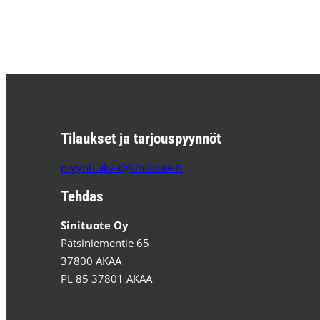
Tilaukset ja tarjouspyynnöt
myynti.akaa@sinituote.fi
Tehdas
Sinituote Oy
Pätsiniementie 65
37800 AKAA
PL 85 37801 AKAA