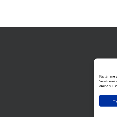
Käytämme ev
Suostumuksen
ominaisuuksi
H