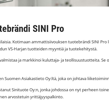
ebrändi SINI Pro
ilaisia. Kotimaan ammattisiivouksen tuotebrändi SINI Pro 
dun VS-Harjan tuotteiden myyntiä ja tuotekehitystä.
lmistaa ja markkinoi kuluttaja- ja teollisuustuotteita. Se
n Suomen Asiakastieto Oy:ltä, joka on johtava liiketoiminna
anut Sinituote Oy:n, jonka johdossa on nyt perheen toine
men arvostetuin yrittäjyyspalkinto.