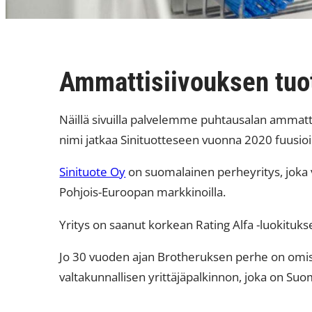
Ammattisiivouksen tuot
Näillä sivuilla palvelemme puhtausalan ammatt
nimi jatkaa Sinituotteseen vuonna 2020 fuusioi
Sinituote Oy
on suomalainen perheyritys, joka va
Pohjois-Euroopan markkinoilla.
Yritys on saanut korkean Rating Alfa -luokitukse
Jo 30 vuoden ajan Brotheruksen perhe on omist
valtakunnallisen yrittäjäpalkinnon, joka on Suo