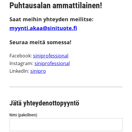
Puhtausalan ammattilainen!
Saat meihin yhteyden meilitse:
myynti.akaa@sinituote.fi
Seuraa meitä somessa!
Facebook:
siniprofessional
Instagram:
siniprofessional
LinkedIn:
sinipro
Jätä yhteydenottopyyntö
Nimi (pakollinen)
Alternative: