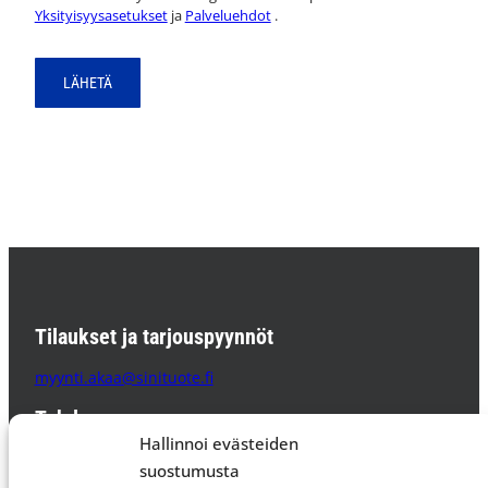
Yksityisyysasetukset
ja
Palveluehdot
.
Tilaukset ja tarjouspyynnöt
myynti.akaa@sinituote.fi
Tehdas
Hallinnoi evästeiden
Sinituote Oy
suostumusta
Pätsiniementie 65