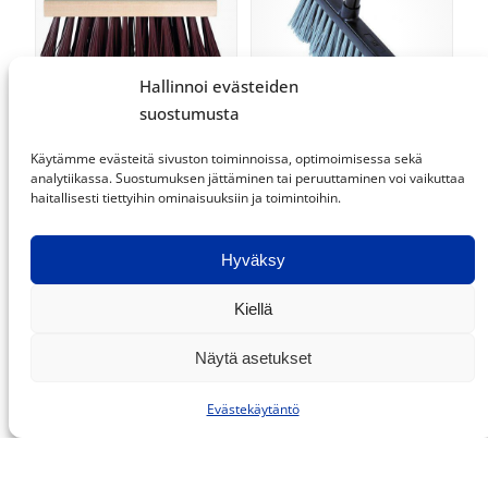
Hallinnoi evästeiden
suostumusta
361/250 KATUHARJA ILMAN
372 OIVA RAPPU- JA
Käytämme evästeitä sivuston toiminnoissa, optimoimisessa sekä
VARTTA
PARVEKEHARJA
analytiikassa. Suostumuksen jättäminen tai peruuttaminen voi vaikuttaa
haitallisesti tiettyihin ominaisuuksiin ja toimintoihin.
Hyväksy
Kiellä
Näytä asetukset
Evästekäytäntö
375 ROIMA KIINTEISTÖHARJA
374 REIMA KIINTEISTÖHARJA
LEVEÄ