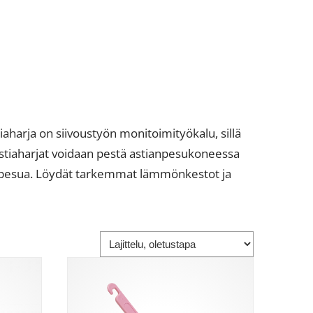
harja on siivoustyön monitoimityökalu, sillä
 Astiaharjat voidaan pestä astianpesukoneessa
onepesua. Löydät tarkemmat lämmönkestot ja