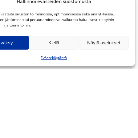
Hallinnoi evästeiden suostumusta
ästeitä sivuston toiminnoissa, optimoimisessa sekä analytiikassa.
 jättäminen tai peruuttaminen voi vaikuttaa haitallisesti tiettyihin
in ja toimintoihin.
yväksy
Kiellä
Näytä asetukset
Evästekäytäntö
Supplier Code of Conduct »
Facebook
Instagram
LinkedIn