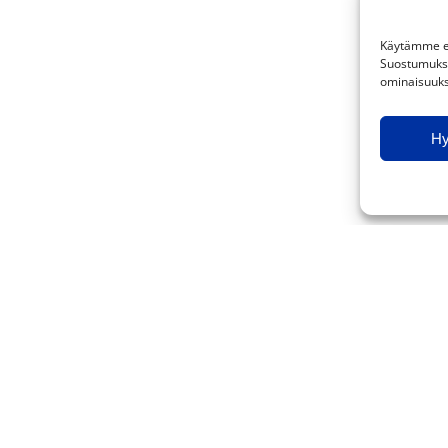
Käytämme ev
Suostumuksen
ominaisuuksi
H