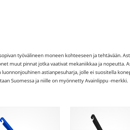
sopivan työvälineen moneen kohteeseen ja tehtävään. Astia
 monet muut pinnat jotka vaativat mekaniikkaa ja nopeutta.
en luonnonjouhinen astianpesuharja, jolle ei suositella k
tetaan Suomessa ja niille on myönnetty Avainlippu -merkki.