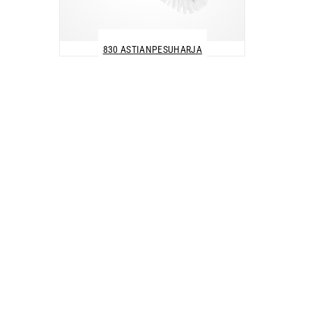
830 ASTIANPESUHARJA
Tilaukset ja tarjouspyynnöt
myynti.akaa@sinituote.fi
Tehdas
Sinituote Oy