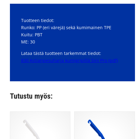
Tuotteen tiedot:
Runko: PP (eri värejä) sekä kumimainen TPE
Kuitu: PBT
ME: 30
Lataa tästä tuotteen tarkemmat tiedot:
830 Astianpesuharja kumigripillä Sini Pro (pdf)
Tutustu myös: