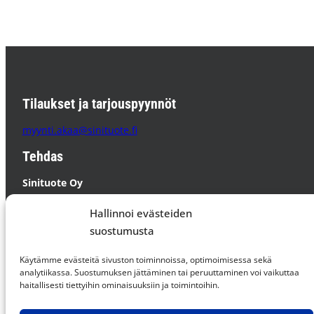
Tilaukset ja tarjouspyynnöt
myynti.akaa@sinituote.fi
Tehdas
Sinituote Oy
Pätsiniementie 65
Hallinnoi evästeiden
37800 AKAA
suostumusta
PL 85 37801 AKAA
Käytämme evästeitä sivuston toiminnoissa, optimoimisessa sekä
Supplier Code of Conduct »
analytiikassa. Suostumuksen jättäminen tai peruuttaminen voi vaikuttaa
haitallisesti tiettyihin ominaisuuksiin ja toimintoihin.