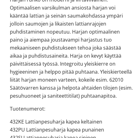
Optimaalisen varsikulman ansiosta harjan voi
kääntää lattian ja seinän saumakohdassa ympäri
jolloin saumojen ja likaisten lattianrajojen
puhdistaminen nopeutuu. Harjan optimaalinen
paino ja aiempaa joustavampi harjastus tuo
mekaaniseen puhdistukseen tehoa joka säästää
aikaa ja puhdistusaineita. Harja on kevyt käyttää
päivittäisessä työssä. Integroitu yleiskierre on
hygieeninen ja helppo pitää puhtaana. Yleiskierteellä
liität harjan moneen varteen, kokeile esim. 62010
Säätövarren kanssa ja helpota ahtaiden tilojen (esim.
pesuhuoneet ja saniteettitilat) puhtaanapitoa.
Tuotenumerot:
432KE Lattianpesuharja kapea keltainen
432PU Lattianpesuharja kapea punainen
432SI Lattianpesuharja kapea sininen