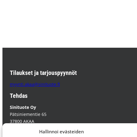
Tilaukset ja tarjouspyynnöt
myynti.akaa@sinituote.fi
Tehdas
Sinituote Oy
Pätsiniementie 65
37800 AKAA
PL 85 37801 AKAA
Hallinnoi evästeiden