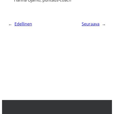
Hanna Ojamo, puhtaus-coach
←
Edellinen
Seuraava
→