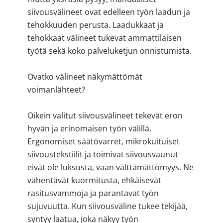
siivousvälineet ovat edelleen työn laadun ja
tehokkuuden perusta. Laadukkaat ja
tehokkaat välineet tukevat ammattilaisen
työtä sekä koko palveluketjun onnistumista.
Ovatko välineet näkymättömät
voimanlähteet?
Oikein valitut siivousvälineet tekevät eron
hyvän ja erinomaisen työn välillä.
Ergonomiset säätövarret, mikrokuituiset
siivoustekstiilit ja toimivat siivousvaunut
eivät ole luksusta, vaan välttämättömyys. Ne
vähentävät kuormitusta, ehkäisevät
rasitusvammoja ja parantavat työn
sujuvuutta. Kun siivousväline tukee tekijää,
syntyy laatua, joka näkyy työn