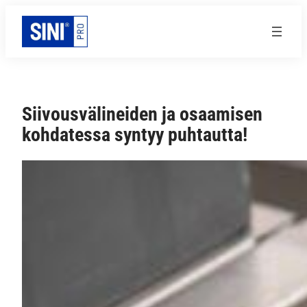
Siirry
sisältöön
Siivousvälineiden ja osaamisen
kohdatessa syntyy puhtautta!