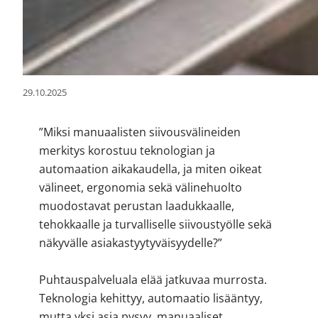
29.10.2025
”Miksi manuaalisten siivousvälineiden
merkitys korostuu teknologian ja
automaation aikakaudella, ja miten oikeat
välineet, ergonomia sekä välinehuolto
muodostavat perustan laadukkaalle,
tehokkaalle ja turvalliselle siivoustyölle sekä
näkyvälle asiakastyytyväisyydelle?”
Puhtauspalveluala elää jatkuvaa murrosta.
Teknologia kehittyy, automaatio lisääntyy,
mutta yksi asia pysyy, manuaaliset