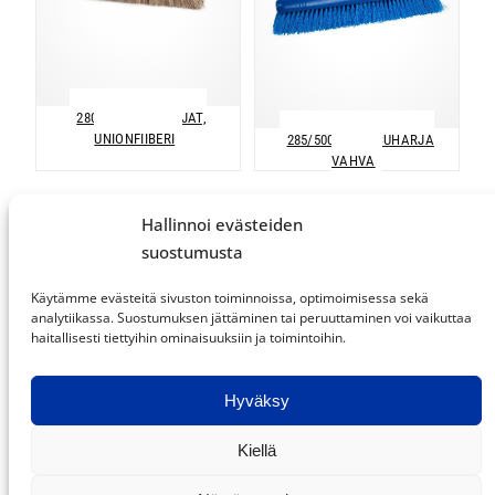
280 LAKAISUHARJAT,
UNIONFIIBERI
285/500 LAKAISUHARJA
VAHVA
Hallinnoi evästeiden
suostumusta
Käytämme evästeitä sivuston toiminnoissa, optimoimisessa sekä
analytiikassa. Suostumuksen jättäminen tai peruuttaminen voi vaikuttaa
haitallisesti tiettyihin ominaisuuksiin ja toimintoihin.
Hyväksy
301 LAKAISUHARJA -SARJA,
305 LAKAISUHARJA -SARJA,
VALKOFIIBERI
KUITUSEKOITUS
Kiellä