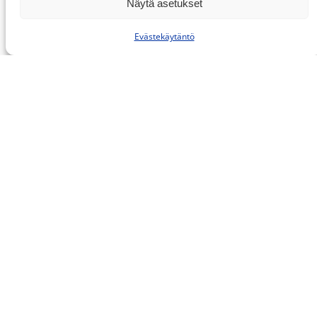
Näytä asetukset
Evästekäytäntö
315 KONEPAJAHARJA
342 MU LATTIAKAIVOHARJA
343LT WC-HARJA
343 WC-HARJA