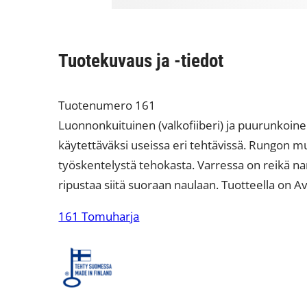
Tuotekuvaus ja -tiedot
Tuotenumero 161
Luonnonkuituinen (valkofiiberi) ja puurunkoin
käytettäväksi useissa eri tehtävissä. Rungon m
työskentelystä tehokasta. Varressa on reikä nar
ripustaa siitä suoraan naulaan. Tuotteella on A
161 Tomuharja