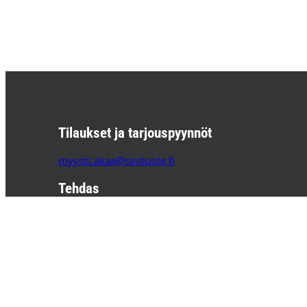
Tilaukset ja tarjouspyynnöt
myynti.akaa@sinituote.fi
Tehdas
Sinituote Oy
Pätsiniementie 65
37800 AKAA
PL 85 37801 AKAA