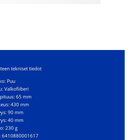
teen tekniset tiedot
ko: Puu
u: Valkofiiberi
epituus: 65 mm
keus: 430 mm
eys: 90 mm
yys: 40 mm
o: 230 g
: 6410880001617