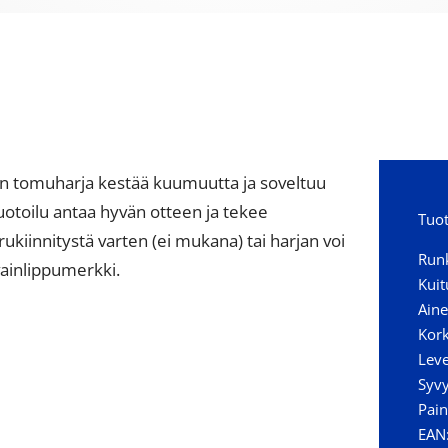
en tomuharja kestää kuumuutta ja soveltuu
uotoilu antaa hyvän otteen ja tekee
Tuot
ukiinnitystä varten (ei mukana) tai harjan voi
Run
vainlippumerkki.
Kuit
Ain
Kor
Lev
Syv
Pain
EAN