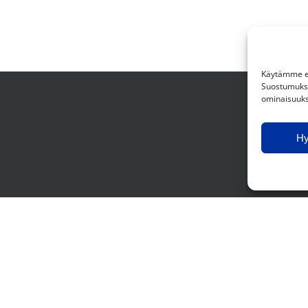
Käytämme ev
Suostumuksen
ominaisuuksi
H