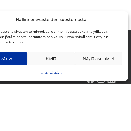
Hallinnoi evästeiden suostumusta
ästeitä sivuston toiminnoissa, optimoimisessa sekä analytiikassa.
 jättäminen tai peruuttaminen voi vaikuttaa haitallisesti tiettyihin
in ja toimintoihin.
Supplier Code of Conduct »
yväksy
Kiellä
Näytä asetukset
Evästekäytäntö
Facebook
Instagram
LinkedIn