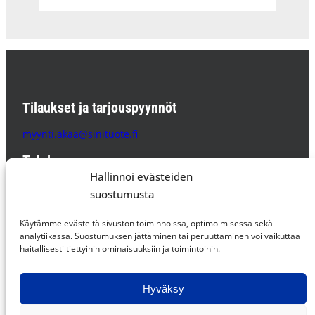
Tilaukset ja tarjouspyynnöt
myynti.akaa@sinituote.fi
Tehdas
Hallinnoi evästeiden
Sinituote Oy
suostumusta
Pätsiniementie 65
37800 AKAA
Käytämme evästeitä sivuston toiminnoissa, optimoimisessa sekä
PL 85 37801 AKAA
analytiikassa. Suostumuksen jättäminen tai peruuttaminen voi vaikuttaa
haitallisesti tiettyihin ominaisuuksiin ja toimintoihin.
Supplier Code of Conduct »
Hyväksy