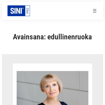
Siirry
sisältöön
Avainsana:
edullinenruoka