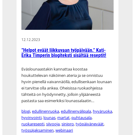
12.12.2023
”Helpot eväät liikkuvaan työpäivään.” Kati-
Erika Timperin blogiteksti sisältää reseptit!
Eväslounaastakin kannattaa koostaa
houkuttelevan näköinen ateria ja se onnistuu
hyvin pienellä vaivannäöllä, edullisenkaan lounaan
ei tarvitse olla ankea. Oheisissa ruokaohjeissa
tähteitä on hyödynnetty, jolloin ylijääneestä
pastasta saa esimerkiksi lounassalaatin…
blogi
, 
edullinenruoka
, 
edullinenvälipala
, 
hyväruoka
, 
hyvinvointi
, 
lounas
, 
martat
, 
puhtausala
, 
ruokaresepti
, 
siivooja
, 
sinipro
, 
työpäiväneväät
, 
työssäjaksaminen
, 
webinaari