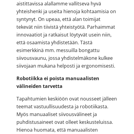
aistittavissa alallamme vallitseva hyvä
yhteishenki ja useita hienoja kohtaamisia on
syntynyt. On upeaa, että alan toimijat
tekevät niin tiivistä yhteistyötä. Parhaimmat
innovaatiot ja ratkaisut löytyvät usein niin,
että osaamista yhdistetään. Tästä
esimerkkinä mm. messuilla bongattu
siivousvaunu, jossa yhdistelmäkone kulkee
siivojaan mukana helposti ja ergonomisesti.
Robotiikka ei poista manuaalisten
välineiden tarvetta
Tapahtumien keskiöön ovat nousseet jälleen
teemat vastuullisuudesta ja robotiikasta.
Myös manuaaliset siivousvälineet ja
puhdistusaineet ovat olleet keskusteluissa.
Hienoa huomata, että manuaalisten