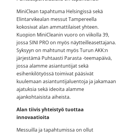
MiniClean tapahtuma Helsingissä sekä
Elintarvikealan messut Tampereella
kokosivat alan ammattilaiset yhteen.
Kuopion MiniCleanin vuoro on viikolla 39,
jossa SINI PRO on myös näytteilleasettajana.
Syksyyn on mahtunut myös Turun AKK:n
järjestämä Puhtaasti Parasta -teemapäivä,
jossa alamme asiantuntijat sekä
esihenkilötyössä toimivat pääsivät
kuulemaan asiantuntijaluentoja ja jakamaan
ajatuksia sekä ideoita alamme
ajankohtaisista aiheista.
Alan tiivis yhteistyö tuottaa
innovaatioita
Messuilla ja tapahtumissa on ollut