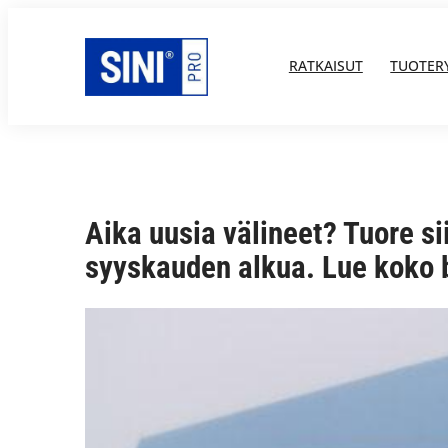
Siirry
sisältöön
RATKAISUT
TUOTER
Aika uusia välineet? Tuore s
syyskauden alkua. Lue koko bl