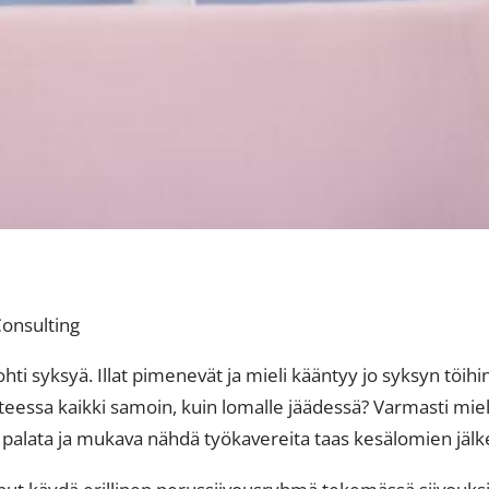
Consulting
ti syksyä. Illat pimenevät ja mieli kääntyy jo syksyn töihin
teessa kaikki samoin, kuin lomalle jäädessä? Varmasti mi
va palata ja mukava nähdä työkavereita taas kesälomien jälk
t käydä erillinen perussiivousryhmä tekemässä siivouksia