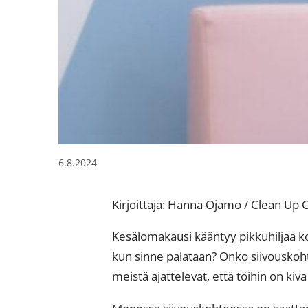
6.8.2024
Kirjoittaja: Hanna Ojamo / Clean Up 
Kesälomakausi kääntyy pikkuhiljaa koh
kun sinne palataan? Onko siivouskoh
meistä ajattelevat, että töihin on ki
Monessa siivouskohteessa on saattanu