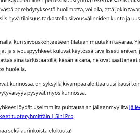
ästä perehdytyksestä huolimatta, voi olla, että jokin tavar
s hyvä tilaisuus tarkastella siivousvälineiden kunto ja uusi
amalla, kun siivouskohteeseen tilataan muutakin tavaraa. Yl
jat ja siivouspyyhkeet kuluvat käytössä tavallisesti eniten,
ttaa aina tarkistaa sillä, kesän aikana, ne ovat saattanee
s huolella.
at kunnossa, on syksyllä kivampaa aloittaa uusi kausi toimivi
styytyväisyys pysyvät myös kunnossa.
yyhkeet löydät useimmilta puhtausalan jälleenmyyjiltä
Jäll
kkeet tuoteryhmittäin | Sini Pro
.
aa sekä aurinkoista elokuuta!