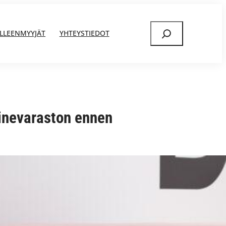
Etsi
ÄLLEENMYYJÄT
YHTEYSTIEDOT
linevaraston ennen