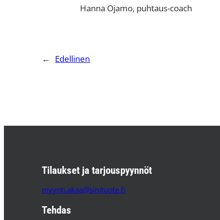
Hanna Ojamo, puhtaus-coach
←
Edellinen
Tilaukset ja tarjouspyynnöt
myynti.akaa@sinituote.fi
Tehdas