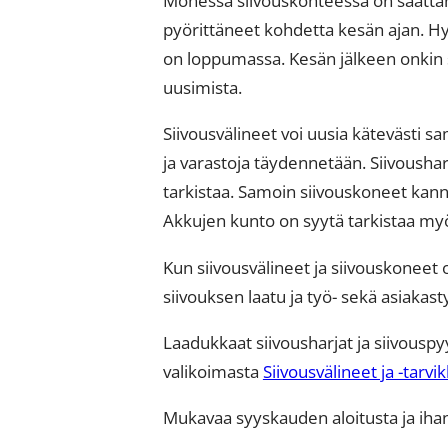
pyörittäneet kohdetta kesän ajan. Hyv
on loppumassa. Kesän jälkeen onkin sii
uusimista.
Siivousvälineet voi uusia kätevästi s
ja varastoja täydennetään. Siivoushar
tarkistaa. Samoin siivouskoneet kanna
Akkujen kunto on syytä tarkistaa myö
Kun siivousvälineet ja siivouskoneet ov
siivouksen laatu ja työ- sekä asiaka
Laadukkaat siivousharjat ja siivousp
valikoimasta
Siivousvälineet ja -tarvi
Mukavaa syyskauden aloitusta ja ihan