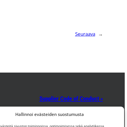
Seuraava
→
Supplier Code of Conduct »
Hallinnoi evästeiden suostumusta
Facebook
Instagram
LinkedIn
ästeitä sivuston toiminnoissa, optimoimisessa sekä analytiikassa.