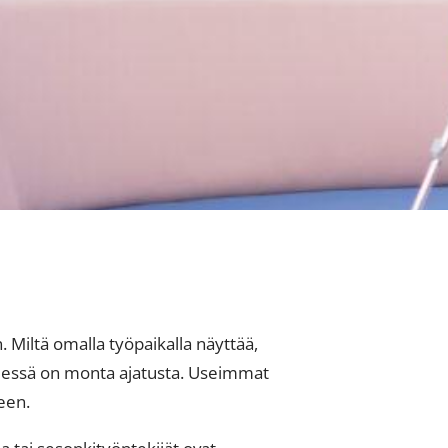
. Miltä omalla työpaikalla näyttää,
elessä on monta ajatusta. Useimmat
een.
 tai sesonkityöntekijät ovat