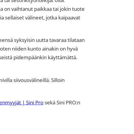
a on vaihtanut paikkaa tai jokin tuote
a sellaiset välineet, jotka kaipaavat
eensä syksyisin uutta tavaraa tilataan
 joten niiden kunto ainakin on hyvä
t seistä pidempäänkin käyttämättä.
lla siivousvälineillä. Silloin
eenmyyjät | Sini Pro
sekä Sini PRO:n