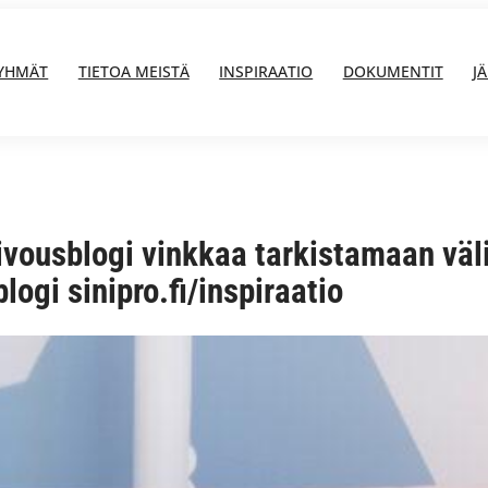
YHMÄT
TIETOA MEISTÄ
INSPIRAATIO
DOKUMENTIT
J
iivousblogi vinkkaa tarkistamaan vä
ogi sinipro.fi/inspiraatio