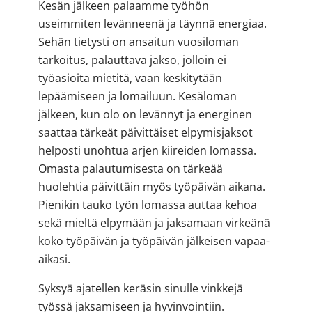
Kesän jälkeen palaamme työhön
useimmiten levänneenä ja täynnä energiaa.
Sehän tietysti on ansaitun vuosiloman
tarkoitus, palauttava jakso, jolloin ei
työasioita mietitä, vaan keskitytään
lepäämiseen ja lomailuun. Kesäloman
jälkeen, kun olo on levännyt ja energinen
saattaa tärkeät päivittäiset elpymisjaksot
helposti unohtua arjen kiireiden lomassa.
Omasta palautumisesta on tärkeää
huolehtia päivittäin myös työpäivän aikana.
Pienikin tauko työn lomassa auttaa kehoa
sekä mieltä elpymään ja jaksamaan virkeänä
koko työpäivän ja työpäivän jälkeisen vapaa-
aikasi.
Syksyä ajatellen keräsin sinulle vinkkejä
työssä jaksamiseen ja hyvinvointiin.