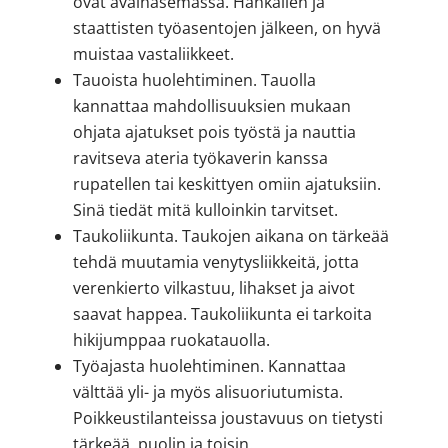
ovat avainasemassa. Hankalien ja
staattisten työasentojen jälkeen, on hyvä
muistaa vastaliikkeet.
Tauoista huolehtiminen. Tauolla
kannattaa mahdollisuuksien mukaan
ohjata ajatukset pois työstä ja nauttia
ravitseva ateria työkaverin kanssa
rupatellen tai keskittyen omiin ajatuksiin.
Sinä tiedät mitä kulloinkin tarvitset.
Taukoliikunta. Taukojen aikana on tärkeää
tehdä muutamia venytysliikkeitä, jotta
verenkierto vilkastuu, lihakset ja aivot
saavat happea. Taukoliikunta ei tarkoita
hikijumppaa ruokatauolla.
Työajasta huolehtiminen. Kannattaa
välttää yli- ja myös alisuoriutumista.
Poikkeustilanteissa joustavuus on tietysti
tärkeää, puolin ja toisin.