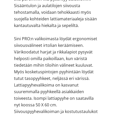
Sisääntulon ja aulatilojen siivousta
tehostamalla, voidaan tehokkaasti myös
suojella kohteiden lattiamateriaaleja sisään
kantautuvalta hiekalta ja sepeliltä.
Sini PRO:n valikoimasta löydät ergonomiset
siivousvälineet irtolian keräämiseen.
Värikoodatut harjat ja rikkalapiot pysyvät
helposti omilla paikoillaan, kun väristä
tiedetään mihin tiloihin välineet kuuluvat.
Myös kosketuspintojen pyyhintään löydät
tutut tasopyyhkeet, neljässä eri värissä.
Lattiapyyhevalikoima on kasvanut
suuremmalla pyyhkeellä asiakkaiden
toiveesta. Isompi lattiapyyhe on saatavilla
nyt koossa 50 X 60 cm.
Siivouspyyhevalikoiman ja kostutustaulukot