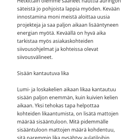
Hetkittäin olemme saaneet nauttia auringon
säteistä jo pohjoista lappia myöden. Kevään
innostamina moni meistä aloittaa uusia
projekteja ja saa paljon aikaan lisääntyneen
energian myötä. Keväällä on hyvä aika
tarkistaa myös asiakaskohteiden
siivousohjelmat ja kohteissa olevat
siivousvälineet.
Sisään kantautuva lika
Lumi- ja loskakelien aikaan likaa kantautuu
sisään paljon enemmän, kuin kuivien kelien
aikaan. Yksi tehokas tapa helpottaa
kohteiden likaantumista, on lisätä mattojen
määrää sisääntuloon. Mitä pidemmälle
sisääntuloon mattojen määrä kohdentuu,
sitä paremmin lika pysähtyy aulatiloihin.