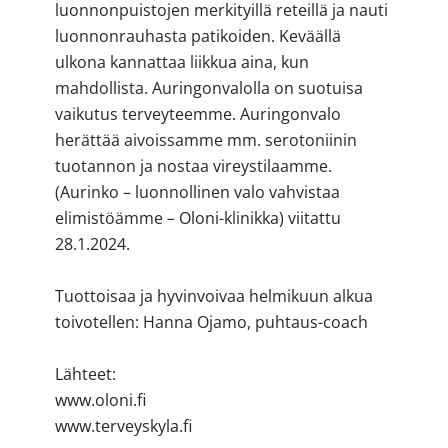
luonnonpuistojen merkityillä reteillä ja nauti
luonnonrauhasta patikoiden. Keväällä
ulkona kannattaa liikkua aina, kun
mahdollista. Auringonvalolla on suotuisa
vaikutus terveyteemme. Auringonvalo
herättää aivoissamme mm. serotoniinin
tuotannon ja nostaa vireystilaamme.
(Aurinko – luonnollinen valo vahvistaa
elimistöämme – Oloni-klinikka) viitattu
28.1.2024.
Tuottoisaa ja hyvinvoivaa helmikuun alkua
toivotellen: Hanna Ojamo, puhtaus-coach
Lähteet:
www.oloni.fi
www.terveyskyla.fi