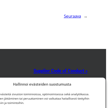
Seuraava
→
Supplier Code of Conduct »
Hallinnoi evästeiden suostumusta
Facebook
Instagram
LinkedIn
ästeitä sivuston toiminnoissa, optimoimisessa sekä analytiikassa.
 jättäminen tai peruuttaminen voi vaikuttaa haitallisesti tiettyihin
in ja toimintoihin.