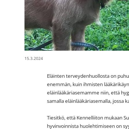
15.3.2024
Eläinten terveydenhuollosta on puhut
enemmän, kuin ihmisten lääkärikäynti
eläinlääkäriasemamme niin, että hyg
samalla eläinlääkäriasemalla, jossa ka
Tiesitkö, että Kennelliiton mukaan S
hyvinvoinnista huolehtimiseen on sy