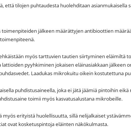
ä, että tilojen puhtaudesta huolehditaan asianmukaisella s
 toimenpiteiden jälkeen määrättyjen antibioottien määrää
rotoimenpiteenä.
a ehkäistään myös tarttuvien tautien siirtyminen eläimiltä tois
 lattioiden pyyhkiminen jokaisen eläinasiakkaan jälkeen 
et puhdasvedet. Laadukas mikrokuitu oikein kostutettuna pu
aisella puhdistusaineella, joka ei jätä jäämiä pintoihin ei
uhdistusaine toimii myös kasvatusalustana mikrobeille.
 myös erityistä huolellisuutta, sillä nelijalkaiset ystävämm
lattiat ovat kosketuspintoja eläinten näkökulmasta.