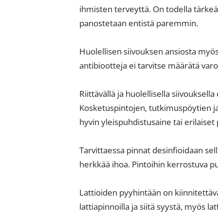
ihmisten terveyttä. On todella tärkeä
panostetaan entistä paremmin.
Huolellisen siivouksen ansiosta myös
antibiootteja ei tarvitse määrätä va
Riittävällä ja huolellisella siivouksell
Kosketuspintojen, tutkimuspöytien ja
hyvin yleispuhdistusaine tai erilais
Tarvittaessa pinnat desinfioidaan sell
herkkää ihoa. Pintoihin kerrostuva p
Lattioiden pyyhintään on kiinnitettävä
lattiapinnoilla ja siitä syystä, myös 