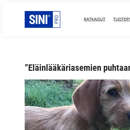
Siirry
sisältöön
RATKAISUT
TUOTER
”Eläinlääkäriasemien puhtaan