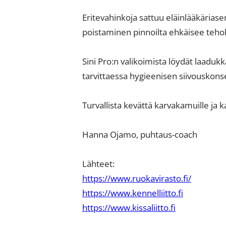
Eritevahinkoja sattuu eläinlääkäriasem
poistaminen pinnoilta ehkäisee tehok
Sini Pro:n valikoimista löydät laaduk
tarvittaessa hygieenisen siivouskons
Turvallista kevättä karvakamuille ja kaik
Hanna Ojamo, puhtaus-coach
Lähteet:
https://www.ruokavirasto.fi/
https://www.kennelliitto.fi
https://www.kissaliitto.fi