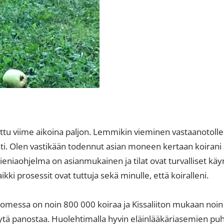
tu viime aikoina paljon. Lemmikin vieminen vastaanotolle 
. Olen vastikään todennut asian moneen kertaan koirani s
ieniaohjelma on asianmukainen ja tilat ovat turvalliset 
ikki prosessit ovat tuttuja sekä minulle, että koiralleni.
uomessa on noin 800 000 koiraa ja Kissaliiton mukaan noin
ytä panostaa. Huolehtimalla hyvin eläinlääkäriasemien pu