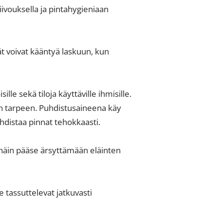
iivouksella ja pintahygieniaan
t voivat kääntyä laskuun, kun
ille sekä tiloja käyttäville ihmisille.
on tarpeen. Puhdistusaineena käy
hdistaa pinnat tehokkaasti.
kä näin pääse ärsyttämään eläinten
e tassuttelevat jatkuvasti