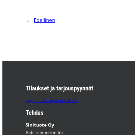
←
Edellinen
Tilaukset ja tarjouspyynnöt
myynti.akaa@sinituote.fi
Tehdas
Sinituote Oy
Pätsiniementie 65