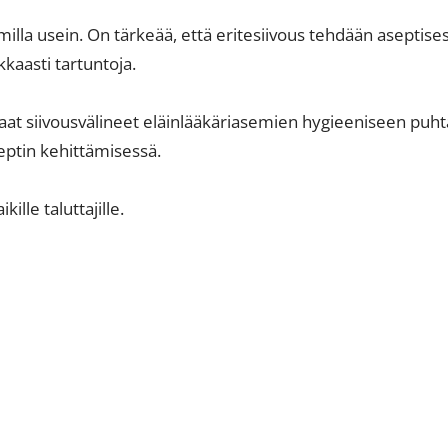
illa usein. On tärkeää, että eritesiivous tehdään aseptisest
kaasti tartuntoja.
kaat siivousvälineet eläinlääkäriasemien hygieeniseen puht
eptin kehittämisessä.
ille taluttajille.