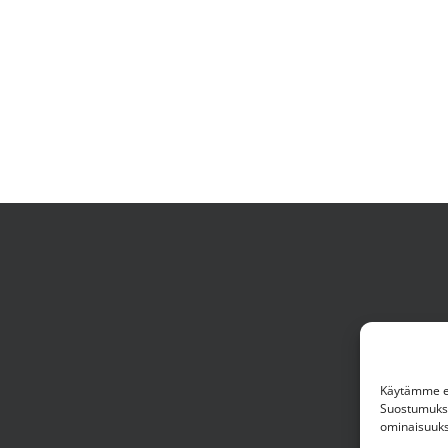
Käytämme ev
Suostumuksen
ominaisuuksi