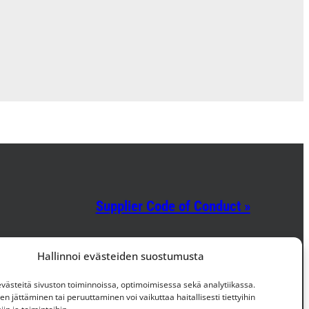
Supplier Code of Conduct »
Facebook
Instagram
LinkedIn
Hallinnoi evästeiden suostumusta
ästeitä sivuston toiminnoissa, optimoimisessa sekä analytiikassa.
 jättäminen tai peruuttaminen voi vaikuttaa haitallisesti tiettyihin