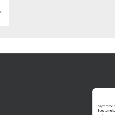
0
so
Käytämme ev
Suostumuksen