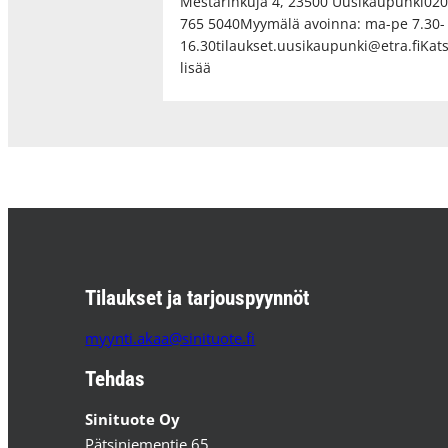
Mestarinkuja 4, 23500 Uusikaupunki02
765 5040Myymälä avoinna: ma-pe 7.30-
16.30tilaukset.uusikaupunki@etra.fiKat
lisää
Tilaukset ja tarjouspyynnöt
myynti.akaa@sinituote.fi
Tehdas
Sinituote Oy
Pätsiniementie 65