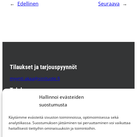
←
Edellinen
Seuraava
→
Tilaukset ja tarjouspyynnöt
myynti.akaa@sinituote.fi
Tehdas
Hallinnoi evästeiden
Sinituote Oy
suostumusta
Pätsiniementie 65
37800 AKAA
Käytämme evästeitä sivuston toiminnoissa, optimoimisessa sekä
PL 85 37801 AKAA
analytiikassa. Suostumuksen jättäminen tai peruuttaminen voi vaikuttaa
haitallisesti tiettyihin ominaisuuksiin ja toimintoihin.