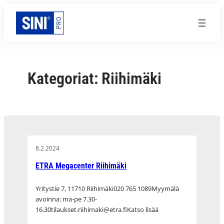
Siirry
sisältöön
Kategoriat:
Riihimäki
8.2.2024
ETRA Megacenter Riihimäki
Yritystie 7, 11710 Riihimäki020 765 1089Myymälä
avoinna: ma-pe 7.30-
16.30tilaukset.riihimaki@etra.fiKatso lisää