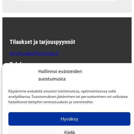
Tilaukset ja tarjouspyynnöt
myynti.akaa@sinituote.fi
Tehdas
Hallinnoi evästeiden
Sinituote Oy
suostumusta
Pätsiniementie 65
37800 AKAA
Käytämme evästeitä sivuston toiminnoissa, optimoimisessa sekä
PL 85 37801 AKAA
analytiikassa. Suostumuksen jättäminen tai peruuttaminen voi vaikuttaa
haitallisesti tiettyihin ominaisuuksiin ja toimintoihin.
Supplier Code of Conduct »
Hyväksy
Facebook
Instagram
LinkedIn
Kiellä