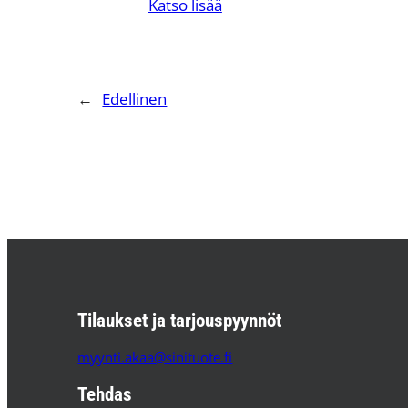
Katso lisää
←
Edellinen
Tilaukset ja tarjouspyynnöt
myynti.akaa@sinituote.fi
Tehdas