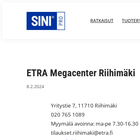
Siirry
sisältöön
RATKAISUT
TUOTER
ETRA Megacenter Riihimäki
8.2.2024
Yritystie 7, 11710 Riihimäki
020 765 1089
Myymälä avoinna: ma-pe 7.30-16.30
tilaukset.riihimaki@etra.fi