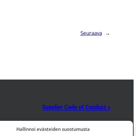
Seuraava
→
Supplier Code of Conduct »
Facebook
Instagram
LinkedIn
Hallinnoi evästeiden suostumusta