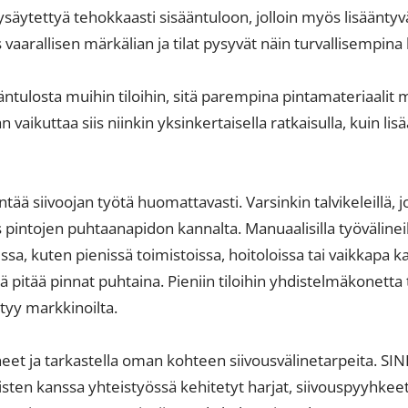
ysäytettyä tehokkaasti sisääntuloon, jolloin myös lisäänty
aarallisen märkälian ja tilat pysyvät näin turvallisempina k
ulosta muihin tiloihin, sitä parempina pintamateriaalit my
vaikuttaa siis niinkin yksinkertaisella ratkaisulla, kuin li
ää siivoojan työtä huomattavasti. Varsinkin talvikeleillä, j
s pintojen puhtaanapidon kannalta. Manuaalisilla työvälineil
oissa, kuten pienissä toimistoissa, hoitoloissa tai vaikka
llä pitää pinnat puhtaina. Pieniin tiloihin yhdistelmäkonetta
tyy markkinoilta.
ineet ja tarkastella oman kohteen siivousvälinetarpeita. SI
sten kanssa yhteistyössä kehitetyt harjat, siivouspyyhkeet