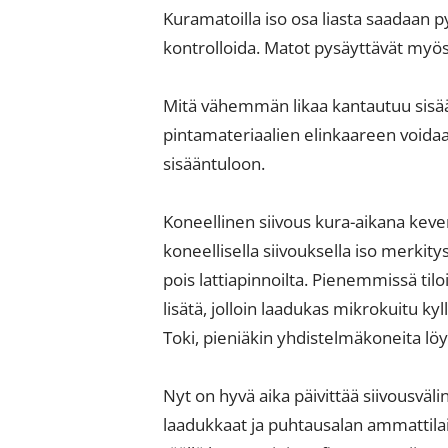
Kuramatoilla iso osa liasta saadaan p
kontrolloida. Matot pysäyttävät myös v
Mitä vähemmän likaa kantautuu sisäänt
pintamateriaalien elinkaareen voidaan 
sisääntuloon.
Koneellinen siivous kura-aikana kevent
koneellisella siivouksella iso merkity
pois lattiapinnoilta. Pienemmissä til
lisätä, jolloin laadukas mikrokuitu ky
Toki, pieniäkin yhdistelmäkoneita löy
Nyt on hyvä aika päivittää siivousväl
laadukkaat ja puhtausalan ammattilai