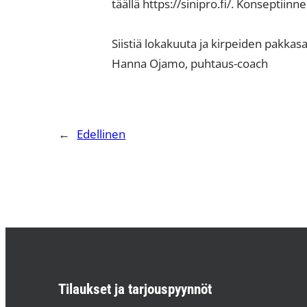
täällä https://sinipro.fi/. Konseptiin
Siistiä lokakuuta ja kirpeiden pakkas
Hanna Ojamo, puhtaus-coach
←
Edellinen
Tilaukset ja tarjouspyynnöt