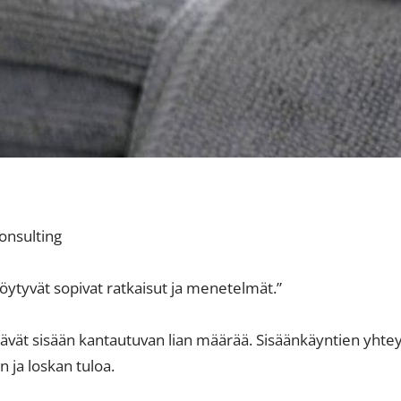
onsulting
löytyvät sopivat ratkaisut ja menetelmät.”
säävät sisään kantautuvan lian määrää. Sisäänkäyntien yhtey
ja loskan tuloa.