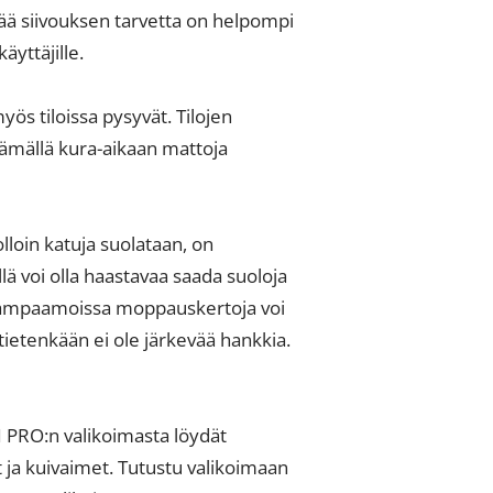
vää siivouksen tarvetta on helpompi
äyttäjille.
ös tiloissa pysyvät. Tilojen
säämällä kura-aikaan mattoja
olloin katuja suolataan, on
lä voi olla haastavaa saada suoloja
pa kampaamoissa moppauskertoja voi
 tietenkään ei ole järkevää hankkia.
NI PRO:n valikoimasta löydät
 ja kuivaimet. Tutustu valikoimaan