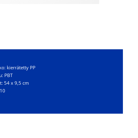
o: kierrätetty PP
u: PBT
t: 54 x 9,5 cm
 10