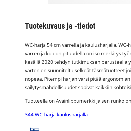
Tuotekuvaus ja -tiedot
WC-harja 54 cm varrella ja kaulusharjalla. WC-
varren ja kuidun pituudella on iso merkitys työ
kesällä 2020 tehdyn tutkimuksen perusteella yks
varten on suunniteltu selkeät täsmätuotteet joi
nopeaa. Pitempi harjan varsi pitää ergonomian 
säilytysmahdollisuudet sopivat kaikkiin kohteisi
Tuotteella on Avainlippumerkki ja sen runko on
344 WC-harja kaulusharjalla