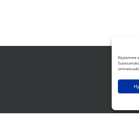
Käytämme ev
Suostumuksen
ominaisuuksi
H