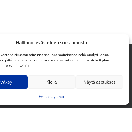
Hallinnoi evästeiden suostumusta
ästeitä sivuston toiminnoissa, optimoimisessa sekä analytiikassa.
 jättäminen tai peruuttaminen voi vaikuttaa haitallisesti tiettyihin
in ja toimintoihin.
Supplier Code of Conduct »
yväksy
Kiellä
Näytä asetukset
Facebook
Instagram
LinkedIn
Evästekäytäntö