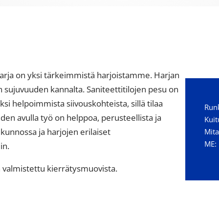
harja on yksi tärkeimmistä harjoistamme. Harjan
n sujuvuuden kannalta. Saniteettitilojen pesu on
i helpoimmista siivouskohteista, sillä tilaa
Runk
den avulla työ on helppoa, perusteellista ja
Kuit
kunnossa ja harjojen erilaiset
Mita
ME:
in.
 valmistettu kierrätysmuovista.