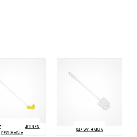
KAPEA PITKÄVARTINEN
343 WC-HARJA
PESUHARJA