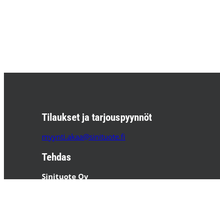
Tilaukset ja tarjouspyynnöt
myynti.akaa@sinituote.fi
Tehdas
Sinituote Oy
Pätsiniementie 65
37800 AKAA
PL 85 37801 AKAA