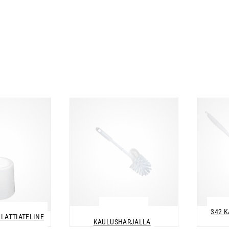
338 WC-HARJA
342 
 LATTIATELINE
KAULUSHARJALLA