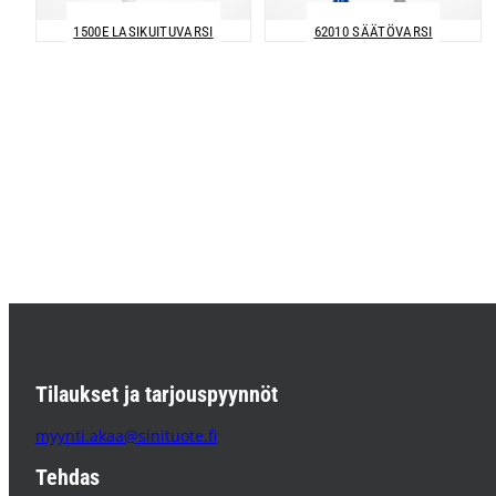
1500E LASIKUITUVARSI
62010 SÄÄTÖVARSI
Tilaukset ja tarjouspyynnöt
myynti.akaa@sinituote.fi
Tehdas