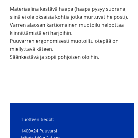
Materiaalina kestävä haapa (haapa pysyy suorana,
siinä ei ole oksaisia kohtia jotka murtuvat helposti).
Varren alaosan kartiomainen muotoilu helpottaa
kiinnittämistä eri harjoihin.
Puuvarren ergonomisesti muotoiltu otepää on
miellyttävä käteen.
Säänkestävä ja sopii pohjoisen oloihin.
Tuotteen tiedot:
1400×24 Puuvarsi
Mitat: 140 x 2,4 cm