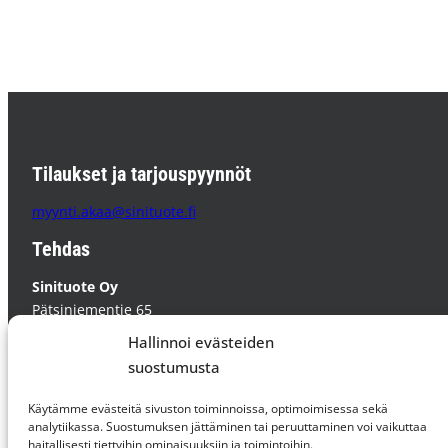
Tilaukset ja tarjouspyynnöt
myynti.akaa@sinituote.fi
Tehdas
Sinituote Oy
Pätsiniementie 65
37800 AKAA
Hallinnoi evästeiden
PL 85 37801 AKAA
suostumusta
Supplier Code of Conduct »
Käytämme evästeitä sivuston toiminnoissa, optimoimisessa sekä
analytiikassa. Suostumuksen jättäminen tai peruuttaminen voi vaikuttaa
haitallisesti tiettyihin ominaisuuksiin ja toimintoihin.