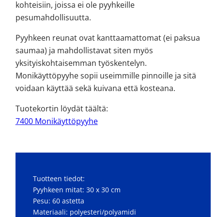
kohteisiin, joissa ei ole pyyhkeille
pesumahdollisuutta.
Pyyhkeen reunat ovat kanttaamattomat (ei paksua
saumaa) ja mahdollistavat siten myös
yksityiskohtaisemman työskentelyn.
Monikäyttöpyyhe sopii useimmille pinnoille ja sitä
voidaan käyttää sekä kuivana että kosteana.
Tuotekortin löydät täältä:
7400 Monikäyttöpyyhe
Tuotteen tiedot:
Pyyhkeen mitat: 30 x 30 cm
Pesu: 60 astetta
Materiaali: polyesteri/polyamidi