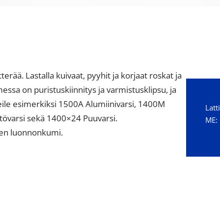
terää. Lastalla kuivaat, pyyhit ja korjaat roskat ja
messa on puristuskiinnitys ja varmistusklipsu, ja
eile esimerkiksi 1500A Alumiinivarsi, 1400M
Latt
äätövarsi sekä 1400×24 Puuvarsi.
ME: 
nen luonnonkumi.