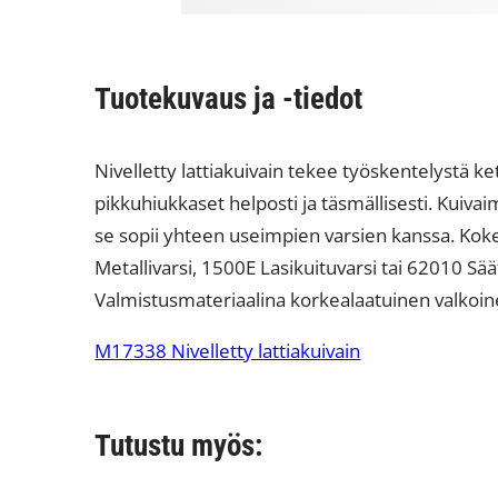
Tuotekuvaus ja -tiedot
Nivelletty lattiakuivain tekee työskentelystä ket
pikkuhiukkaset helposti ja täsmällisesti. Kuivai
se sopii yhteen useimpien varsien kanssa. Kok
Metallivarsi, 1500E Lasikuituvarsi tai 62010 S
Valmistusmateriaalina korkealaatuinen valkoi
M17338 Nivelletty lattiakuivain
Tutustu myös: