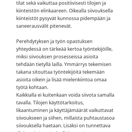
tilat sekä vaikuttaa positiivisesti tilojen ja
kiinteistön elinkaareen. Oikealla siivouksella
kiinteistöt pysyvät kunnossa pidempään ja
saneerausvälit pitenevät.
Perehdytyksen ja työn opastuksen
yhteydessä on tärkeää kertoa työntekijöille,
miksi siivouksen prosesseissa asioita
tehdään tietyllä lailla. Ymmärrys tekemisen
takana sitouttaa työntekijöitä tekemään
asioita oikein ja lisää mielenkiintoa omaa
työtä kohtaan.
Kaikkialla ei kuitenkaan voida siivota samalla
tavalla. Tilojen käyttötarkoitus,
likaantuminen ja käyttäjämäärät vaikuttavat
siivoukseen ja siihen, millaista puhtaustasoa
siivouksella haetaan. Lisäksi on tunnettava