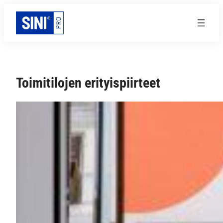
Siirry
sisältöön
Toimitilojen erityispiirteet