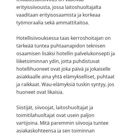
erityissiivousta, jossa laitoshuoltajalta
vaaditaan erityisosaamista ja korkeaa
työmoraalia sekä ammattitaitoa.
Hotellisiivouksessa taas kerroshoitajan on
tärkeää tuntea puhtaanapidon teknisen
osaamisen lisäksi hotellin palvelukonsepti ja
liiketoiminnan ydin, jotta puhdistuvat
hotellihuoneet ovat joka päivä ja jokaiselle
asiakkaalle aina yhtä elämykselliset, puhtaat
ja raikkaat. Wau-elämyksiä tuskin syntyy, jos
huoneet ovat likaisia.
Siistijät, siivoojat, laitoshuoltajat ja
toimitilahuoltajat ovat usein paljon
vartijoina. Mitä paremmin siivooja tuntee
asiakaskohteensa ja sen toiminnan