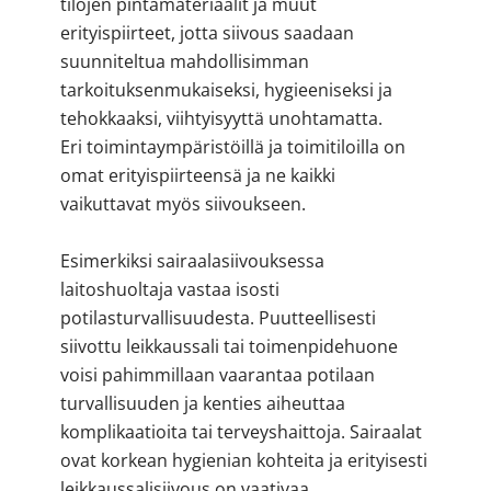
tilojen pintamateriaalit ja muut
erityispiirteet, jotta siivous saadaan
suunniteltua mahdollisimman
tarkoituksenmukaiseksi, hygieeniseksi ja
tehokkaaksi, viihtyisyyttä unohtamatta.
Eri toimintaympäristöillä ja toimitiloilla on
omat erityispiirteensä ja ne kaikki
vaikuttavat myös siivoukseen.
Esimerkiksi sairaalasiivouksessa
laitoshuoltaja vastaa isosti
potilasturvallisuudesta. Puutteellisesti
siivottu leikkaussali tai toimenpidehuone
voisi pahimmillaan vaarantaa potilaan
turvallisuuden ja kenties aiheuttaa
komplikaatioita tai terveyshaittoja. Sairaalat
ovat korkean hygienian kohteita ja erityisesti
leikkaussalisiivous on vaativaa