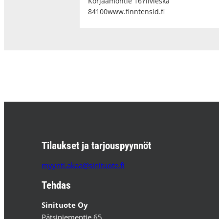
Korjaamontie 16Ylivieska
84100www.finntensid.fi
Tilaukset ja tarjouspyynnöt
myynti.akaa@sinituote.fi
Tehdas
Sinituote Oy
Pätsiniementie 65