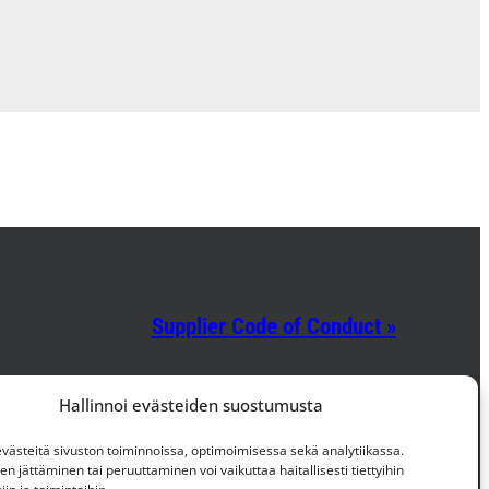
Supplier Code of Conduct »
Facebook
Instagram
LinkedIn
Hallinnoi evästeiden suostumusta
ästeitä sivuston toiminnoissa, optimoimisessa sekä analytiikassa.
 jättäminen tai peruuttaminen voi vaikuttaa haitallisesti tiettyihin