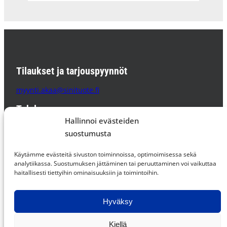
Tilaukset ja tarjouspyynnöt
myynti.akaa@sinituote.fi
Tehdas
Hallinnoi evästeiden
Sinituote Oy
suostumusta
Pätsiniementie 65
37800 AKAA
Käytämme evästeitä sivuston toiminnoissa, optimoimisessa sekä
PL 85 37801 AKAA
analytiikassa. Suostumuksen jättäminen tai peruuttaminen voi vaikuttaa
haitallisesti tiettyihin ominaisuuksiin ja toimintoihin.
Supplier Code of Conduct »
Hyväksy
Facebook
Instagram
LinkedIn
Kiellä