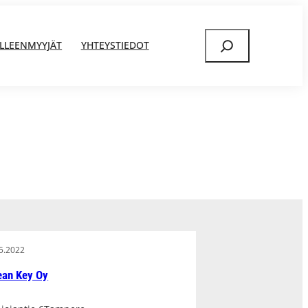
Etsi
ÄLLEENMYYJÄT
YHTEYSTIEDOT
5.2022
ean Key Oy