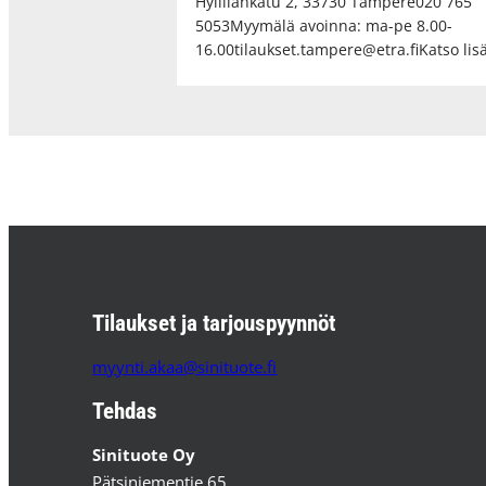
Hyllilänkatu 2, 33730 Tampere020 765
5053Myymälä avoinna: ma-pe 8.00-
16.00tilaukset.tampere@etra.fiKatso lis
Tilaukset ja tarjouspyynnöt
myynti.akaa@sinituote.fi
Tehdas
Sinituote Oy
Pätsiniementie 65