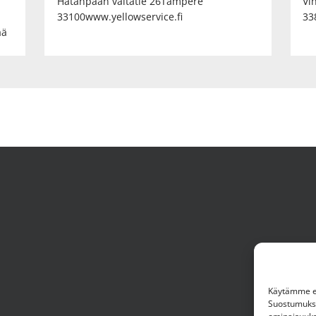
Hatanpään valtatie 26Tampere
Vi
33100www.yellowservice.fi
33
ää
Käytämme ev
Suostumuksen