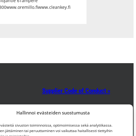
hiojantie 6Tampere
800www.oremillo.fiwww.cleankey.fi
Supplier Code of Conduct »
Facebook
Instagram
LinkedIn
Hallinnoi evästeiden suostumusta
ästeitä sivuston toiminnoissa, optimoimisessa sekä analytiikassa.
 jättäminen tai peruuttaminen voi vaikuttaa haitallisesti tiettyihin