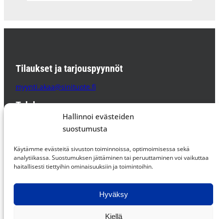
Tilaukset ja tarjouspyynnöt
myynti.akaa@sinituote.fi
Tehdas
Hallinnoi evästeiden
Sinituote Oy
suostumusta
Pätsiniementie 65
37800 AKAA
Käytämme evästeitä sivuston toiminnoissa, optimoimisessa sekä
PL 85 37801 AKAA
analytiikassa. Suostumuksen jättäminen tai peruuttaminen voi vaikuttaa
haitallisesti tiettyihin ominaisuuksiin ja toimintoihin.
Supplier Code of Conduct »
Hyväksy
Facebook
Instagram
LinkedIn
Kiellä