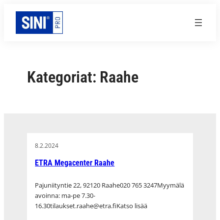
Siirry
sisältöön
Kategoriat:
Raahe
8.2.2024
ETRA Megacenter Raahe
Pajuniityntie 22, 92120 Raahe020 765 3247Myymälä
avoinna: ma-pe 7.30-
16.30tilaukset.raahe@etra.fiKatso lisää