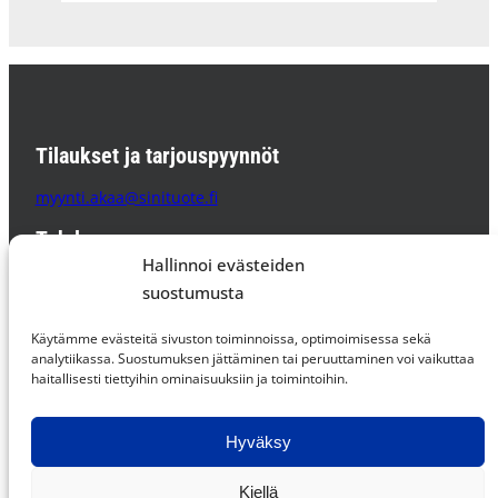
Tilaukset ja tarjouspyynnöt
myynti.akaa@sinituote.fi
Tehdas
Hallinnoi evästeiden
Sinituote Oy
suostumusta
Pätsiniementie 65
37800 AKAA
Käytämme evästeitä sivuston toiminnoissa, optimoimisessa sekä
PL 85 37801 AKAA
analytiikassa. Suostumuksen jättäminen tai peruuttaminen voi vaikuttaa
haitallisesti tiettyihin ominaisuuksiin ja toimintoihin.
Supplier Code of Conduct »
Hyväksy
Facebook
Instagram
LinkedIn
Kiellä