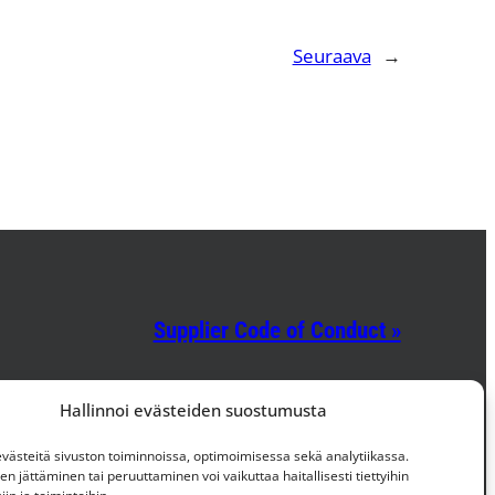
Seuraava
→
Supplier Code of Conduct »
Facebook
Instagram
LinkedIn
Hallinnoi evästeiden suostumusta
ästeitä sivuston toiminnoissa, optimoimisessa sekä analytiikassa.
 jättäminen tai peruuttaminen voi vaikuttaa haitallisesti tiettyihin