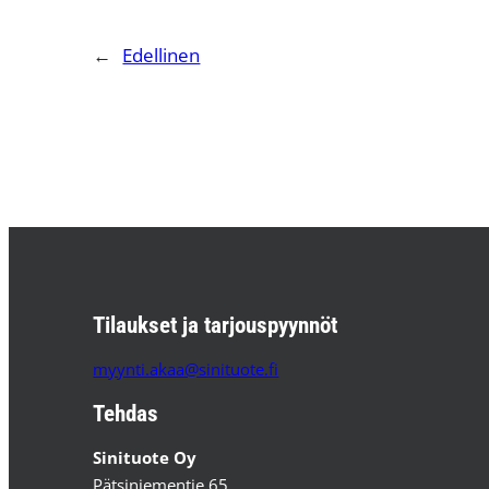
←
Edellinen
Tilaukset ja tarjouspyynnöt
myynti.akaa@sinituote.fi
Tehdas
Sinituote Oy
Pätsiniementie 65