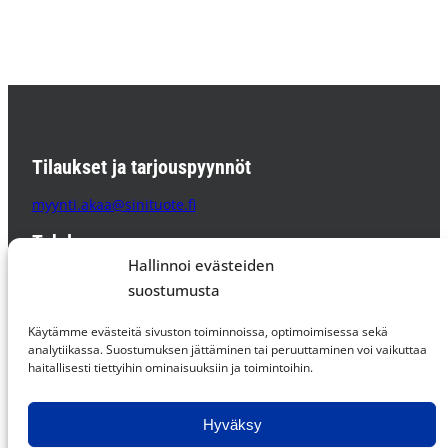
Tilaukset ja tarjouspyynnöt
myynti.akaa@sinituote.fi
Tehdas
Hallinnoi evästeiden
Sinituote Oy
suostumusta
Pätsiniementie 65
37800 AKAA
Käytämme evästeitä sivuston toiminnoissa, optimoimisessa sekä
PL 85 37801 AKAA
analytiikassa. Suostumuksen jättäminen tai peruuttaminen voi vaikuttaa
haitallisesti tiettyihin ominaisuuksiin ja toimintoihin.
Supplier Code of Conduct »
Hyväksy