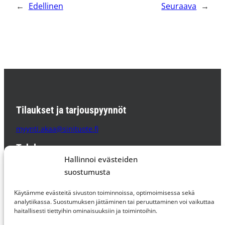
←
Edellinen
Seuraava
→
Tilaukset ja tarjouspyynnöt
myynti.akaa@sinituote.fi
Tehdas
Hallinnoi evästeiden
Sinituote Oy
suostumusta
Pätsiniementie 65
37800 AKAA
Käytämme evästeitä sivuston toiminnoissa, optimoimisessa sekä
PL 85 37801 AKAA
analytiikassa. Suostumuksen jättäminen tai peruuttaminen voi vaikuttaa
haitallisesti tiettyihin ominaisuuksiin ja toimintoihin.