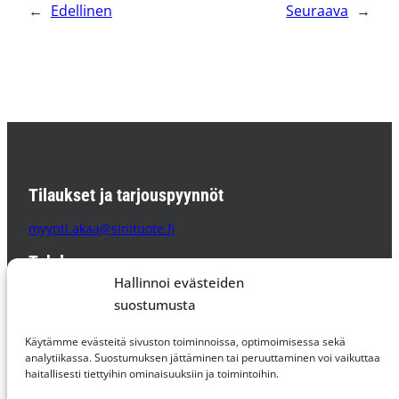
←
Edellinen
Seuraava
→
Tilaukset ja tarjouspyynnöt
myynti.akaa@sinituote.fi
Tehdas
Hallinnoi evästeiden
Sinituote Oy
suostumusta
Pätsiniementie 65
37800 AKAA
Käytämme evästeitä sivuston toiminnoissa, optimoimisessa sekä
PL 85 37801 AKAA
analytiikassa. Suostumuksen jättäminen tai peruuttaminen voi vaikuttaa
haitallisesti tiettyihin ominaisuuksiin ja toimintoihin.