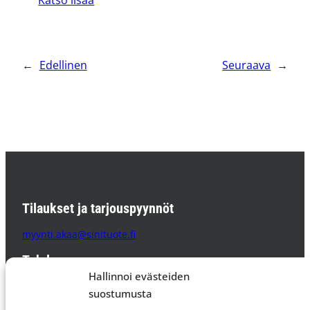
Katso lisää
←
Edellinen
Seuraava
→
Tilaukset ja tarjouspyynnöt
myynti.akaa@sinituote.fi
Tehdas
Hallinnoi evästeiden
Sinituote Oy
suostumusta
Pätsiniementie 65