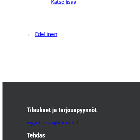
Katso lisää
←
Edellinen
Tilaukset ja tarjouspyynnöt
myynti.akaa@sinituote.fi
Tehdas