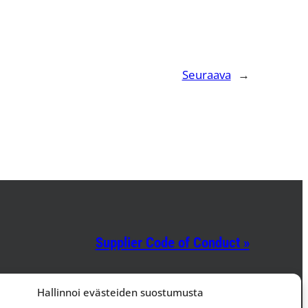
Seuraava
→
Supplier Code of Conduct »
Facebook
Instagram
LinkedIn
Hallinnoi evästeiden suostumusta