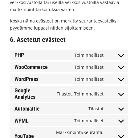
verkkosivustolla tai useilla verkkosivustoilla vastaavia
markkinointitarkoituksia varten.
Koska nämä evästeet on merkitty seurantaevästeiksi,
pyydämme lupaasi niiden sijoittamiseen.
6. Asetetut evästeet
PHP
Toiminnalliset
Consent
to
WooCommerce
Toiminnalliset
Consent
service
to
php
WordPress
Toiminnalliset
Consent
service
to
woocommerce
Google
Tilastot, Toiminnalliset
service
Analytics
Consent
wordpress
to
Automattic
Tilastot
service
Consent
google-
to
WPML
Toiminnalliset
analytics
Consent
service
to
automattic
Markkinointi/Seuranta,
YouTube
service