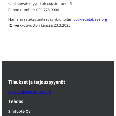
Sähköposti:
myynti.akaa@
sinituote.fi
Phone number: 020 778 9900
Nämä evästekäytänteet synkronoitiin
cookiedatabase.org
-verkkosivuston kanssa 23.3.2023.
Tilaukset ja tarjouspyynnöt
myynti.akaa@sinituote.fi
Tehdas
Sinituote Oy