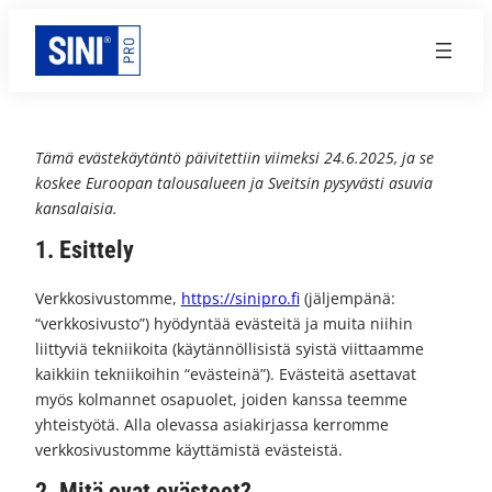
Siirry
sisältöön
Tämä evästekäytäntö päivitettiin viimeksi 24.6.2025, ja se
koskee Euroopan talousalueen ja Sveitsin pysyvästi asuvia
kansalaisia.
1. Esittely
Verkkosivustomme,
https://sinipro.fi
(jäljempänä:
“verkkosivusto”) hyödyntää evästeitä ja muita niihin
liittyviä tekniikoita (käytännöllisistä syistä viittaamme
kaikkiin tekniikoihin “evästeinä”). Evästeitä asettavat
myös kolmannet osapuolet, joiden kanssa teemme
yhteistyötä. Alla olevassa asiakirjassa kerromme
verkkosivustomme käyttämistä evästeistä.
2. Mitä ovat evästeet?