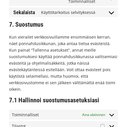
Toiminnalliset
Consent
wpml
to
Sekalaista
Käyttötarkoitus selvityksessä
service
Consent
youtube
to
7. Suostumus
service
sekalaista
Kun vierailet verkkosivuillamme ensimmäisen kerran,
näet ponnahdusikkunan, joka antaa tietoa evästeistä.
Kun painat “Tallenna asetukset”, annat meille
suostumuksesi käyttää ponnahdusikkunassa valitsemiasi
evästeitä ja ohjelmalisäkkeitä, jotka näissä
evästekäytänteissä esitellään. Voit ottaa evästeet pois
käytöstä selaimellasi, mutta huomioi, että
verkkosivustomme ei sen jälkeen välttämättä enää toimi
oikein.
7.1 Hallinnoi suostumusasetuksiasi
Toiminnalliset
Aina aktiivinen
Tilastot