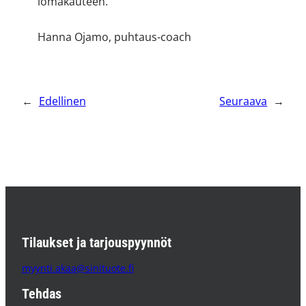
lomakauteen.
Hanna Ojamo, puhtaus-coach
←
Edellinen
Seuraava
→
Tilaukset ja tarjouspyynnöt
myynti.akaa@sinituote.fi
Tehdas