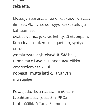
tai, vaan
sekä että.
Messujen parasta antia olivat kuitenkin taas
ihmiset. Alan yhteisöllisyys, keskustelut ja
kohtaamiset
ovat se voima, joka vie kehitystä eteenpäin.
Kun ideat ja kokemukset jaetaan, syntyy
uutta
ymmärrystä ja yhteistyötä. Sää helli,
tunnelma oli avoin ja innostava. Viikko
Amsterdamissa kului
nopeasti, mutta jätti kyllä vahvan
muistijäljen.
Kevät jatkui kotimaassa miniClean-
tapahtumassa, jossa Sini PRO:n
tuotepäällikkö Tanja Salminen