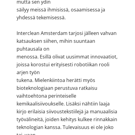
mutta sen ydin
säilyy meissä ihmisissä, osaamisessa ja
yhdessä tekemisessä.
Interclean Amsterdam tarjosi jälleen vahvan
katsauksen siihen, mihin suuntaan
puhtausala on
menossa. Esillä olivat uusimmat innovaatiot,
joissa korostui erityisesti robotiikan rooli
arjen työn
tukena. Mielenkiintoa herätti myös
bioteknologiaan perustuva ratkaisu
vaihtoehtona perinteiselle
kemikaalisiivoukselle. Lisäksi nähtiin laaja
kirjo erilaisia siivoustekstiilejä ja manuaalisia
työvälineitä, joiden kehitys kulkee rinnakkain
teknologian kanssa. Tulevaisuus ei ole joko